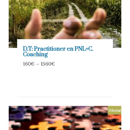
D.T: Practitioner en PNL+C.
Coaching
160
€
–
1560
€
Oferta!