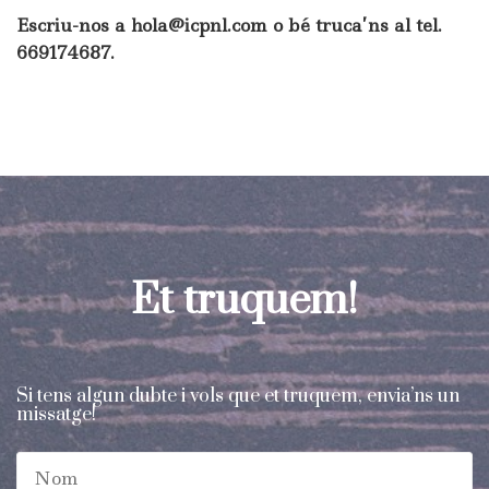
Escriu-nos a hola@icpnl.com o bé truca’ns al tel.
669174687.
Et truquem!
Si tens algun dubte i vols que et truquem, envia’ns un
missatge!