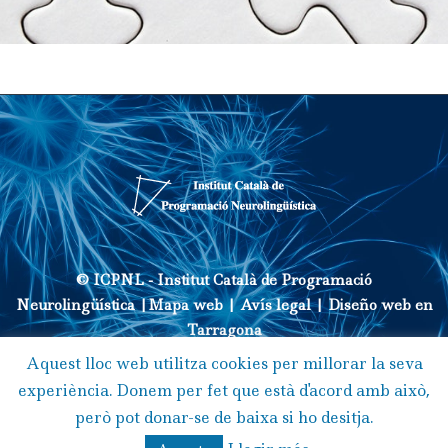
© ICPNL -
Institut Català de Programació
Neurolingüística
|
Mapa web
|
Avís legal
|
Diseño web en
Tarragona
Aquest lloc web utilitza cookies per millorar la seva
experiència. Donem per fet que està d'acord amb això,
1
però pot donar-se de baixa si ho desitja.