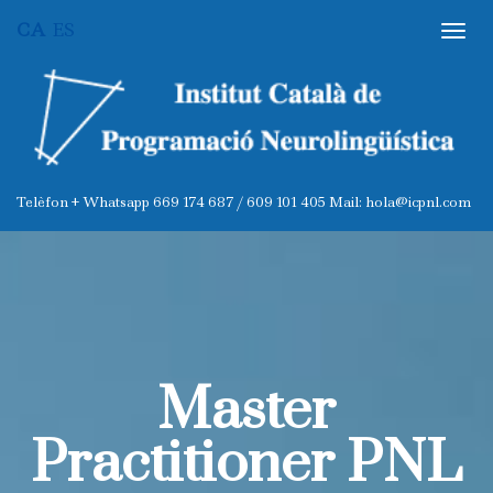
CA
ES
Master
Practitioner PNL