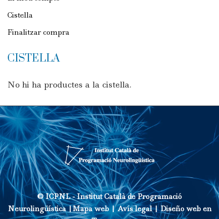
Cistella
Finalitzar compra
CISTELLA
No hi ha productes a la cistella.
© ICPNL -
Institut Català de Programació
Neurolingüística
|
Mapa web
|
Avís legal
|
Diseño web en