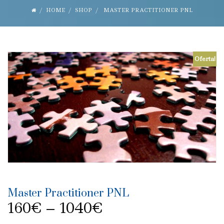
HOME
SHOP
MASTER PRACTITIONER PNL
Oferta!
Master Practitioner PNL
160
€
–
1040
€