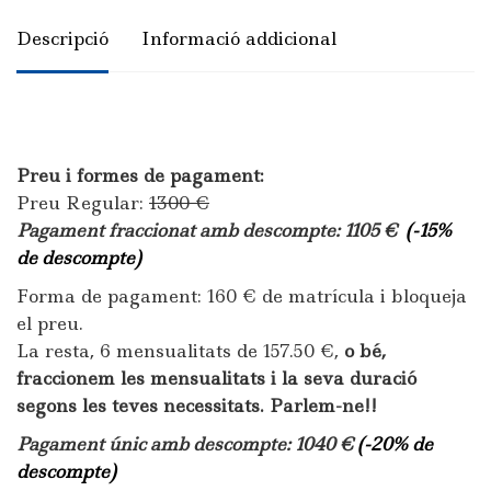
PNL
Descripció
Informació addicional
Descripció
Preu i formes de pagament:
Preu Regular:
1300 €
Pagament fraccionat amb descompte: 1105 €
(-15%
de descompte)
Forma de pagament: 160 € de matrícula i bloqueja
el preu.
La resta, 6 mensualitats de 157.50 €,
o bé,
fraccionem les mensualitats i la seva duració
segons les teves necessitats. Parlem-ne!!
Pagament únic amb descompte: 104
0 €
(-20% de
descompte)