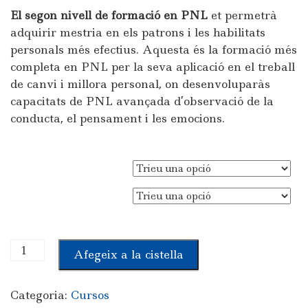
El segon nivell de formació en PNL
et permetrà
adquirir mestria en els patrons i les habilitats
personals més efectius. Aquesta és la formació més
completa en PNL per la seva aplicació en el treball
de canvi i millora personal, on desenvoluparàs
capacitats de PNL avançada d’observació de la
conducta, el pensament i les emocions.
SELECCIONAR
SELECCIONAR MODALITAT
quantitat
Afegeix a la cistella
de
Master
Categoria:
Cursos
Practitioner