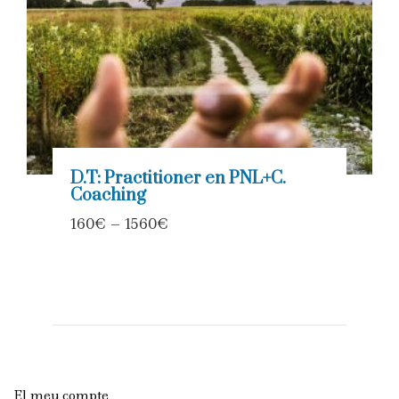
D.T: Practitioner en PNL+C.
Coaching
160
€
–
1560
€
El meu compte