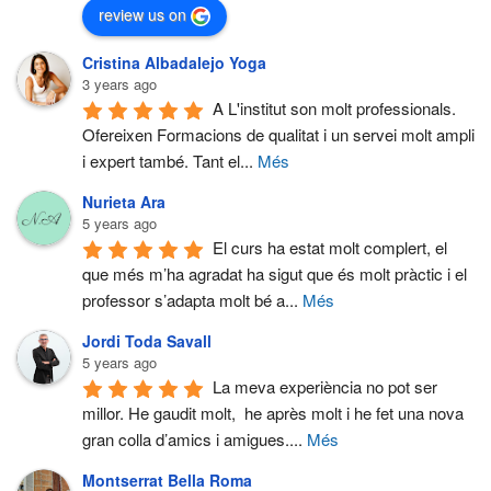
review us on
Cristina Albadalejo Yoga
3 years ago
A L'institut son molt professionals. 
Ofereixen Formacions de qualitat i un servei molt ampli 
i expert també. Tant el
...
Més
Nurieta Ara
5 years ago
El curs ha estat molt complert, el 
que més m’ha agradat ha sigut que és molt pràctic i el 
professor s’adapta molt bé a
...
Més
Jordi Toda Savall
5 years ago
La meva experiència no pot ser 
millor. He gaudit molt,  he après molt i he fet una nova 
gran colla d’amics i amigues.
...
Més
Montserrat Bella Roma